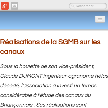
Accueil
Actualités
Réalisations de la SGMB sur les
▼
canaux
LES ROCHES
▼
L'EAU
▼
Sous la houlette de son vice-président,
Claude DUMONT ingénieur-agronome hélas
PRODUCTIONS SGMB
▼
décédé, l'association a investi un temps
Contacts et liens
▼
considérable à l'étude des canaux du
Briançonnais . Ses réalisations sont