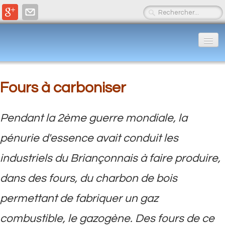
Accueil
Actualités
Fours à carboniser
▼
LES ROCHES
▼
Pendant la 2ème guerre mondiale, la
L'EAU
▼
pénurie d'essence avait conduit les
industriels du Briançonnais à faire produire,
PRODUCTIONS SGMB
▼
dans des fours, du charbon de bois
Contacts et liens
▼
permettant de fabriquer un gaz
combustible, le gazogène. Des fours de ce