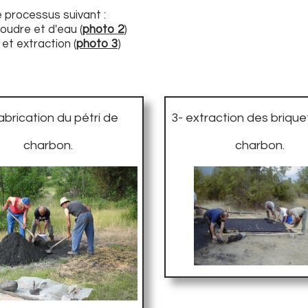
e processus suivant :
poudre et d'eau (
photo 2
)
et extraction (
photo 3
)
abrication du pétri de
3- extraction des briqu
charbon.
charbon.