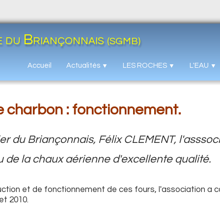
e du Briançonnais
(SGMB)
Accueil
Actualités
LES ROCHES
L'EAU
▼
▼
▼
e charbon : fonctionnement.
r du Briançonnais, Félix CLEMENT, l'asssociat
 de la chaux aérienne d'excellente qualité.
ion et de fonctionnement de ces fours, l'association a co
 et 2010.