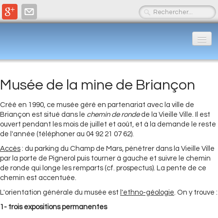
Accueil
Actualités
Musée de la mine de Briançon
▼
LES ROCHES
Créé en 1990, ce musée géré en partenariat avec la ville de
▼
Briançon est situé dans le
chemin de ronde
de la Vieille Ville. Il est
ouvert pendant les mois de juillet et août, et à la demande le reste
L'EAU
▼
de l'année (téléphoner au 04 92 21 07 62).
Accès
: du parking du Champ de Mars, pénétrer dans la Vieille Ville
PRODUCTIONS SGMB
▼
par la porte de Pignerol puis tourner à gauche et suivre le chemin
de ronde qui longe les remparts (cf. prospectus). La pente de ce
Contacts et liens
▼
chemin est accentuée.
L'orientation générale du musée est
l'ethno-géologie
. On y trouve :
1- trois expositions permanentes