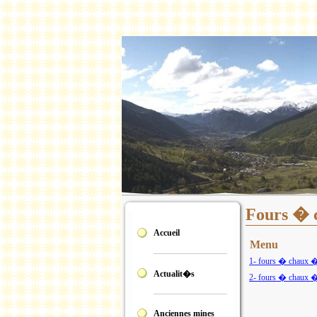
Fours � 
Accueil
Menu
1- fours � chaux � 
Actualit�s
2- fours � chaux �
Anciennes mines