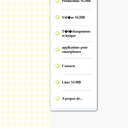
Productions SGMB
Vid�os SGMB
T�l�chargements
et lexique
applications pour
smartphones
Contacts
Liens SGMB
A propos de...