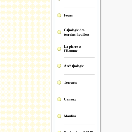
Fours
G�ologie des
terrains houillers
La pierre et
l'Homme
Arch�ologie
Torrents
Canaux
Moulins