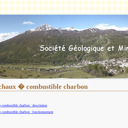
chaux � combustible charbon
combustible charbon : description
 combustible charbon : fonctionnement