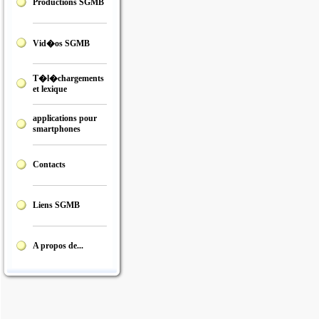
Productions SGMB
Vid�os SGMB
T�l�chargements
et lexique
applications pour
smartphones
Contacts
Liens SGMB
A propos de...