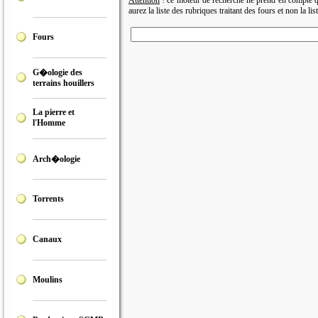
Attention
! ce moteur de recherche ne prend en compte qu
aurez la liste des rubriques traitant des fours et non la li
Fours
G�ologie des
terrains houillers
La pierre et
l'Homme
Arch�ologie
Torrents
Canaux
Moulins