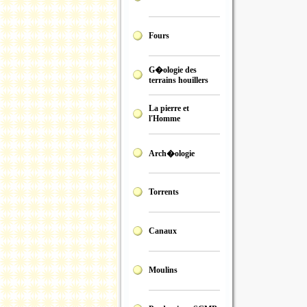
Fours
G�ologie des
terrains houillers
La pierre et
l'Homme
Arch�ologie
Torrents
Canaux
Moulins