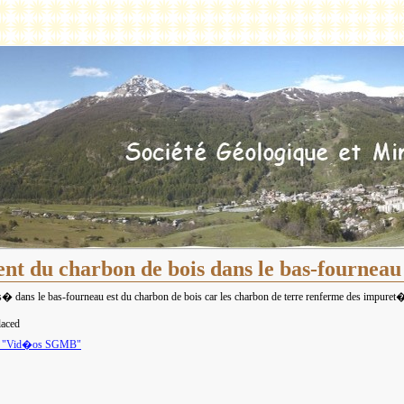
t du charbon de bois dans le bas-fourneau
s� dans le bas-fourneau est du charbon de bois car les charbon de terre renferme des impuret�
laced
nu "Vid�os SGMB"