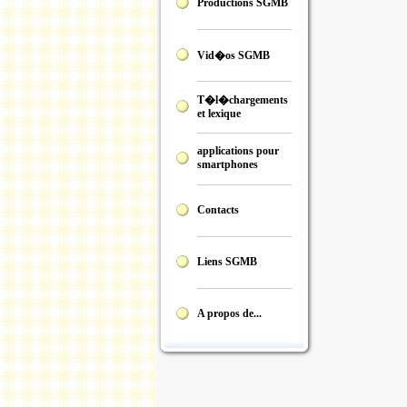
Productions SGMB
Vid�os SGMB
T�l�chargements
et lexique
applications pour
smartphones
Contacts
Liens SGMB
A propos de...