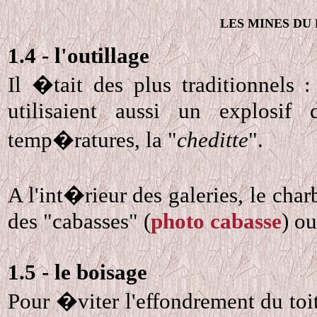
LES MINES DU 
1.4 - l'outillage
Il �tait des plus traditionnels 
utilisaient aussi un explosif 
temp�ratures, la "
cheditte
".
A l'int�rieur des galeries, le cha
des "cabasses" (
photo cabasse
) ou
1.5 - le boisage
Pour �viter l'effondrement du toi