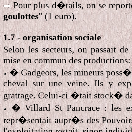
Pour plus d�tails, on se reporte
goulottes
" (1 euro).
1.7 - organisation sociale
Selon les secteurs, on passait d
mise en commun des productions:
� Gadgeors, les mineurs poss�da
cheval sur une veine. Ils y expl
grattage. Celui-ci �tait stock� da
�
Villard
St Pancrace : les e
repr�sentait aupr�s des Pouvoir
l'exploitation restait, sinon indivi