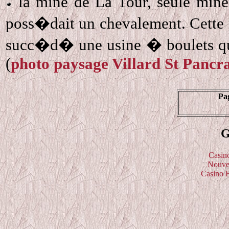
la mine de La Tour, seule mine
poss�dait un chevalement. Cette
succ�d� une usine � boulets qui 
(
photo paysage Villard St Pancr
Pa
G
Casin
Nouve
Casino 