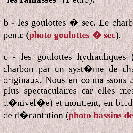
b -
les goulottes � sec. Le char
pente (
photo goulottes � sec
).
c -
les goulottes hydrauliques 
charbon par un syst�me de chas
originaux. Nous en connaissons 3
plus spectaculaires car elles 
d�nivel�e) et montrent, en bordur
de d�cantation (
photo bassins d