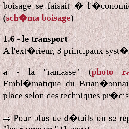
boisage se faisait � l'�conomie
(
sch�ma boisage
)
1.6 - le transport
A l'ext�rieur, 3 principaux syst�
a -
la "ramasse" (
photo r
Embl�matique du Brian�onnais, 
place selon des techniques pr�cise
Pour plus de d�tails on se rep
"l
es ramasses
" (1 euro).