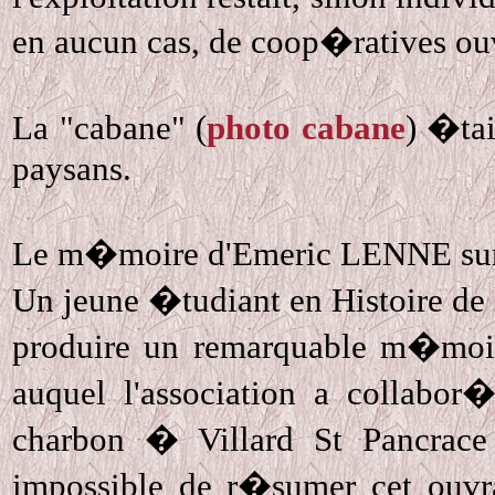
en aucun cas, de coop�ratives ou
La "cabane" (
photo cabane
) �tai
paysans.
Le m�moire d'Emeric LENNE sur 
Un jeune �tudiant en Histoire de 
produire un remarquable m�moi
auquel l'association a collabor�
charbon � Villard St Pancrac
impossible de r�sumer cet ouvr