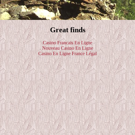
Great finds
Casino Francais En Ligne
Nouveau Casino En Ligne
Casino En Ligne France Légal