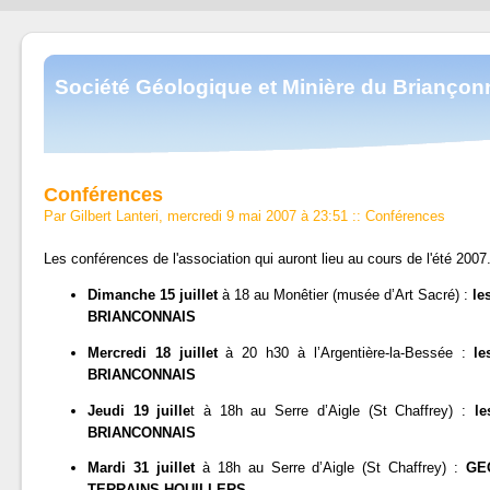
Société Géologique et Minière du Briançon
Conférences
Par Gilbert Lanteri, mercredi 9 mai 2007 à 23:51
::
Conférences
Les conférences de l'association qui auront lieu au cours de l'été 2007.
Dimanche 15 juillet
à 18 au Monêtier (musée d’Art Sacré) :
le
BRIANCONNAIS
Mercredi 18 juillet
à 20 h30 à l’Argentière-la-Bessée :
l
BRIANCONNAIS
Jeudi 19 juille
t à 18h au Serre d’Aigle (St Chaffrey) :
l
BRIANCONNAIS
Mardi 31 juillet
à 18h au Serre d’Aigle (St Chaffrey) :
GE
TERRAINS HOUILLERS