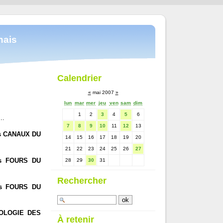
nais
Calendrier
«
mai 2007
»
lun
mar
mer
jeu
ven
sam
dim
1
2
3
4
5
6
..
7
8
9
10
11
12
13
s CANAUX DU
14
15
16
17
18
19
20
21
22
23
24
25
26
27
es FOURS DU
28
29
30
31
Rechercher
es FOURS DU
OLOGIE DES
À retenir