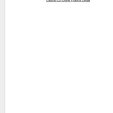
Casino En Ligne France Légal