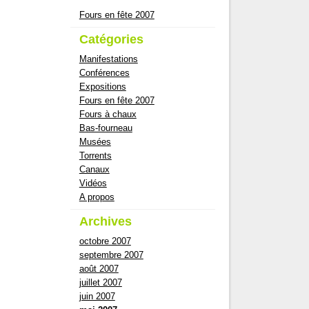
Fours en fête 2007
Catégories
Manifestations
Conférences
Expositions
Fours en fête 2007
Fours à chaux
Bas-fourneau
Musées
Torrents
Canaux
Vidéos
A propos
Archives
octobre 2007
septembre 2007
août 2007
juillet 2007
juin 2007