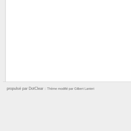
propulsé par DotClear
:: Thème modifié par Gilbert Lanteri