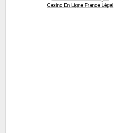
Casino En Ligne France Légal