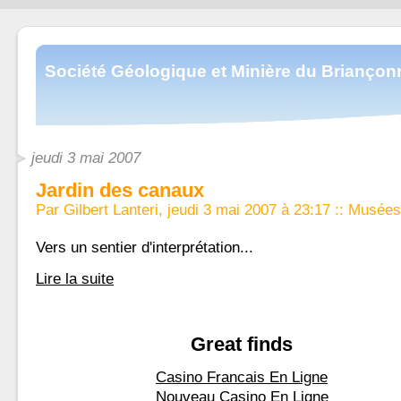
Société Géologique et Minière du Briançon
jeudi 3 mai 2007
Jardin des canaux
Par Gilbert Lanteri, jeudi 3 mai 2007 à 23:17
::
Musées
Vers un sentier d'interprétation...
Lire la suite
Great finds
Casino Francais En Ligne
Nouveau Casino En Ligne