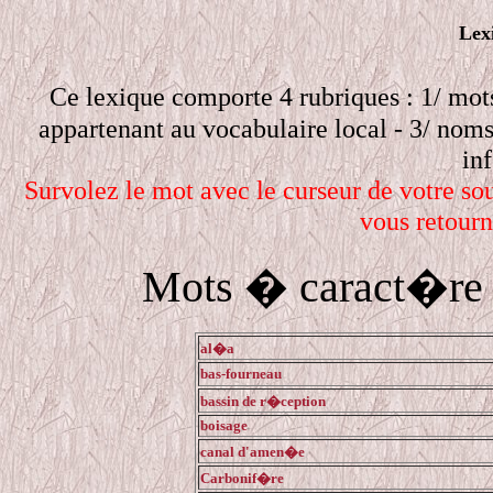
Lex
Ce lexique comporte 4 rubriques : 1/ mot
appartenant au vocabulaire local - 3/ noms 
in
Survolez le mot avec le curseur de votre sour
vous retourn
Mots � caract�re t
al�a
bas-fourneau
bassin de r�ception
boisage
canal d'amen�e
Carbonif�re