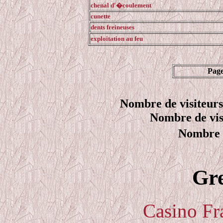
chenal d'�coulement
cunette
dents freineuses
exploitation au feu
Page
Nombre de visiteurs
Nombre de vis
Nombre 
Gre
Casino Fr