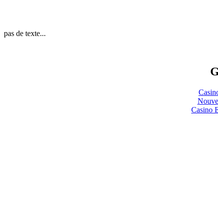
pas de texte...
G
Casin
Nouve
Casino 