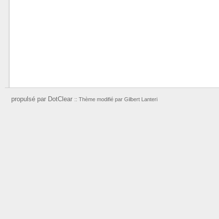
propulsé par DotClear
:: Thème modifié par Gilbert Lanteri