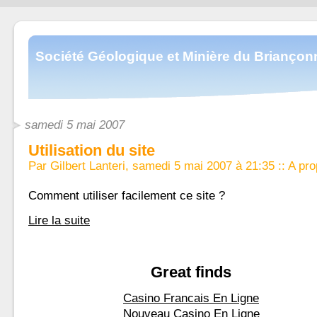
Société Géologique et Minière du Briançon
samedi 5 mai 2007
Utilisation du site
Par Gilbert Lanteri, samedi 5 mai 2007 à 21:35
::
A pr
Comment utiliser facilement ce site ?
Lire la suite
Great finds
Casino Francais En Ligne
Nouveau Casino En Ligne