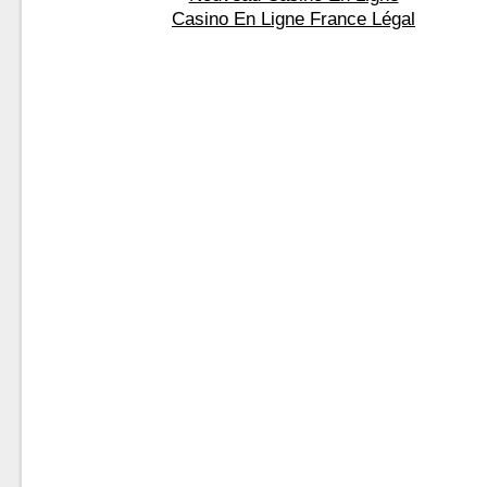
Casino En Ligne France Légal