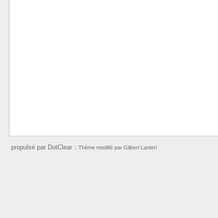
propulsé par DotClear
:: Thème modifié par Gilbert Lanteri