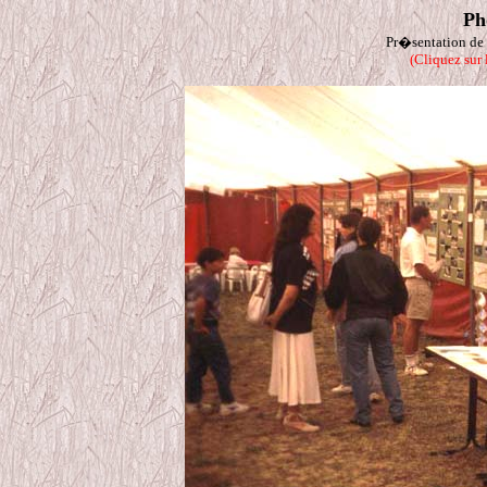
Ph
Pr�sentation de 
(Cliquez sur 