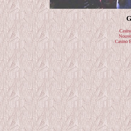
G
Casin
Nouve
Casino 