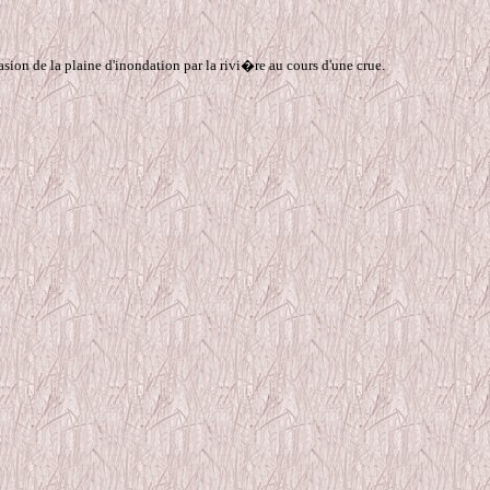
ion de la plaine d'inondation par la rivi�re au cours d'une crue.