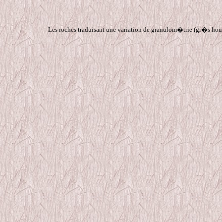
Les roches traduisant une variation de granulom�trie (gr�s houil