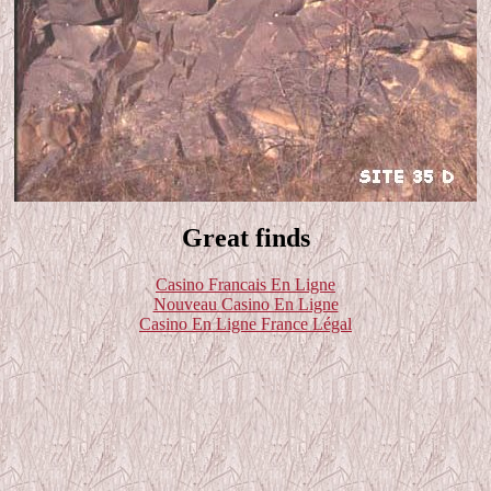
Great finds
Casino Francais En Ligne
Nouveau Casino En Ligne
Casino En Ligne France Légal