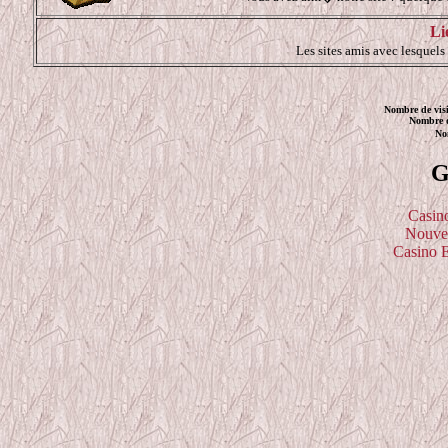
Li
Les sites amis avec lesquel
Nombre de visi
Nombre d
No
G
Casin
Nouve
Casino 