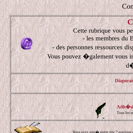
Com
C
Cette rubrique vous pe
- les membres du 
- des personnes ressources d
Vous pouvez �galement vous ins
d�
Diaporam
Adh�s
Tous les 
Vous avez aim� notre site ? quelque 