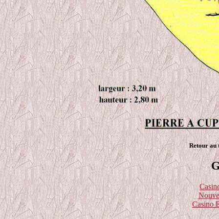
Retour au t
G
Casin
Nouve
Casino 