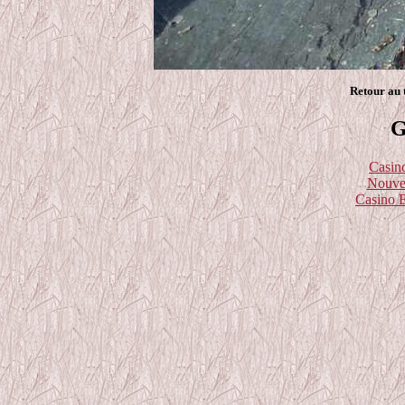
Retour au t
G
Casin
Nouve
Casino 